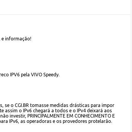
l e informação!
reco IPV6 pela VIVO Speedy.
S´s, se o CGI.BR tomasse medidas drásticas para impor
te assim o IPv6 chegará a todos e o IPv4 deixará aos
vel não investir, PRINCIPALMENTE EM CONHECIMENTO E
a IPv6, as operadoras e os provedores protelarão.