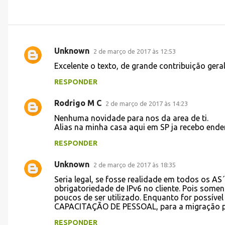
Unknown
2 de março de 2017 às 12:53
C
Excelente o texto, de grande contribuição gera
o
RESPONDER
m
e
Rodrigo M C
2 de março de 2017 às 14:23
n
Nenhuma novidade para nos da area de ti.
t
Alias na minha casa aqui em SP ja recebo ende
á
RESPONDER
r
Unknown
2 de março de 2017 às 18:35
i
Seria legal, se fosse realidade em todos os A
o
obrigatoriedade de IPv6 no cliente. Pois somen
s
poucos de ser utilizado. Enquanto for possí
CAPACITAÇÃO DE PESSOAL, para a migração par
RESPONDER