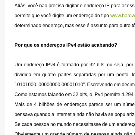
Aliás, você não precisa digitar o endereço IP para ace
permite que você digite um endereço do tipo
www.hardw
determinado endereço, mas esse é assunto para outro tó
Por que os endereços IPv4 estão acabando?
Um endereço IPv4 é formado por 32 bits, ou seja, por
dividida em quatro partes separadas por um ponto, f
10101000. 00000000.00001010”. Escrevendo em decimal,
Como estamos falando em 32 bits, o IPv4 permite 4.294.
Mais de 4 bilhões de endereços parece ser um númer
pensava quando a Internet ainda não havia se populari
Se cada pessoa no mundo necessitasse de um endereço 
Obviamente um grande número de pessoas ainda não po