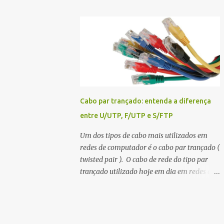
Marrom. Conclusão Um profissional de
(cabo cruzado). A diferença entre eles é que
redes, principalmente que atue com
no caso do cabo straight-through a ordem
cabeamento precisa ficar atento aos
dos fios é igual nas duas pontas, mas no caso
padrões de pinagem. Na dúvida ande com...
do crossover , dois dos fios são cruzados. Em
um cabo crossover , os fios 1 e 3 e os fios 2 e 6
são invertidos, ou seja, o fio na posição 1 em
uma ponta do cabo está na posição 3 na
outra ponta, bem como o fio na posição 2 de
Cabo par trançado: entenda a diferença
um lado está na posição 6 do outro. O uso de
entre U/UTP, F/UTP e S/FTP
um cabo ou de outro basicamente depende
de qual tipo de dispositivo está sendo
Um dos tipos de cabo mais utilizados em
conectado – isso porque de acordo com o
redes de computador é o cabo par trançado (
dispositivo - a porta Ethernet vai vai ser
twisted pair ). O cabo de rede do tipo par
classificada como MDI ( medium-dependent
trançado utilizado hoje em dia em redes de
interface ) ou MDIX ( MDI crossover ). O tipo
computadores possuem oito fios, divididos
MDI é encontrado em dispositivos finais,
em quatro pares, sendo que cada um desses
como computadores, notebooks, servidores
pares tem seus fios trançados - e é daí que
e telefones IP compatíveis com o padrão
vem o nome par trançado. A trança protege