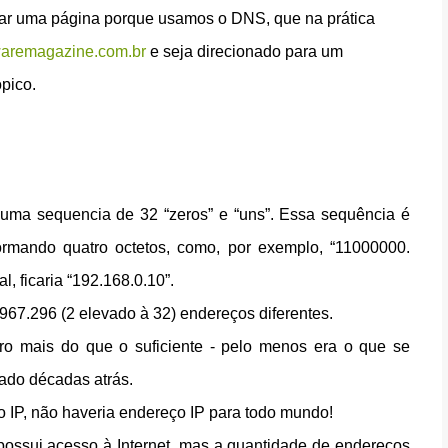
ssar uma página porque usamos o DNS, que na prática
aremagazine.com.br
e seja direcionado para um
pico.
 uma sequencia de 32 “zeros” e “uns”. Essa sequência é
ormando quatro octetos, como, por exemplo, “11000000.
 ficaria “192.168.0.10”.
967.296 (2 elevado à 32) endereços diferentes.
o mais do que o suficiente - pelo menos era o que se
zado décadas atrás.
IP, não haveria endereço IP para todo mundo!
ssui acesso à Internet, mas a quantidade de endereços