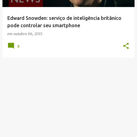
g
e
Edward Snowden: serviço de inteligência britânico
n
pode controlar seu smartphone
s
em
outubro 06, 2015
0