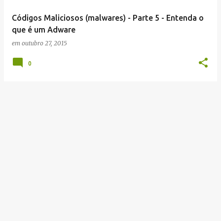
e
Códigos Maliciosos (malwares) - Parte 5 - Entenda o
n
que é um Adware
s
em
outubro 27, 2015
0