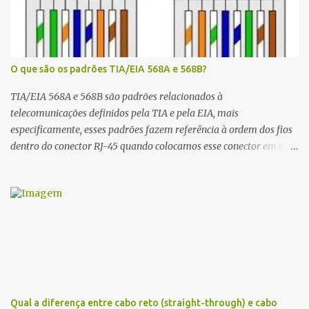
O que são os padrões TIA/EIA 568A e 568B?
TIA/EIA 568A e 568B são padrões relacionados à
telecomunicações definidos pela TIA e pela EIA, mais
especificamente, esses padrões fazem referência à ordem dos fios
dentro do conector RJ-45 quando colocamos esse conector em um
cabo par trançado que será usado em uma redes de computadores.
A diferença entre os padrões T568A e T568B é que os pares 2 e 3
(laranja e verde) estão trocados. Importante notar que em uma
mesma rede, todos os dispositivos conectados devem seguir o
mesmo padrão, portanto, em caso de expansão ou manutenção, o
padrão original deve ser seguido. Nas figuras abaixo é possível ver
qual a ordem das cores em cada padrão: Padrão T568A:
Verde/Branco, Verde, Laranja/Branco, Azul, Azul/Branco, Laranja,
Marrom/Branco, Marrom. Padrão T568B: Laranja/Branco,
Qual a diferença entre cabo reto (straight-through) e cabo