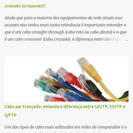
Laranja, Verde/Branco, Azul, Azul/Branco, Verde, Marrom/Branco,
cruzado (crossover)?
Marrom. Conclusão Um profissional de redes, principalmente que
atue com cabeamento precisa ficar atento aos padrões de
Ainda que para a maioria dos equipamentos de rede atuais esse
pinagem. Na dúvida ande com...
assunto não tenha mais tanta relevância é importante entender o
que é um cabo straight-through (cabo reto ou cabo direto) e o que
é um cabo crossover (cabo cruzado). A diferença entre eles é que no
caso do cabo straight-through a ordem dos fios é igual nas duas
pontas, mas no caso do crossover , dois dos fios são cruzados. Em
um cabo crossover , os fios 1 e 3 e os fios 2 e 6 são invertidos, ou
seja, o fio na posição 1 em uma ponta do cabo está na posição 3 na
outra ponta, bem como o fio na posição 2 de um lado está na
posição 6 do outro. O uso de um cabo ou de outro basicamente
depende de qual tipo de dispositivo está sendo conectado – isso
porque de acordo com o dispositivo - a porta Ethernet vai vai ser
classificada como MDI ( medium-dependent interface ) ou MDIX (
Cabo par trançado: entenda a diferença entre U/UTP, F/UTP e
MDI crossover ). O tipo MDI é encontrado em dispositivos finais,
S/FTP
como computadores, notebooks, servidores e telefones IP
compatíveis com o padrão Eth...
Um dos tipos de cabo mais utilizados em redes de computador é o