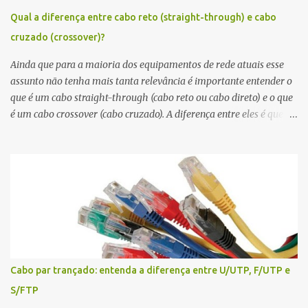
Marrom/Branco, Marrom. Padrão T568B: Laranja/Branco,
Qual a diferença entre cabo reto (straight-through) e cabo
Laranja, Verde/Branco, Azul, Azul/Branco, Verde, Marrom/Branco,
cruzado (crossover)?
Marrom. Conclusão Um profissional de redes, principalmente que
atue com cabeamento precisa ficar atento aos padrões de
Ainda que para a maioria dos equipamentos de rede atuais esse
pinagem. Na dúvida ande com...
assunto não tenha mais tanta relevância é importante entender o
que é um cabo straight-through (cabo reto ou cabo direto) e o que
é um cabo crossover (cabo cruzado). A diferença entre eles é que no
caso do cabo straight-through a ordem dos fios é igual nas duas
pontas, mas no caso do crossover , dois dos fios são cruzados. Em
um cabo crossover , os fios 1 e 3 e os fios 2 e 6 são invertidos, ou
seja, o fio na posição 1 em uma ponta do cabo está na posição 3 na
outra ponta, bem como o fio na posição 2 de um lado está na
posição 6 do outro. O uso de um cabo ou de outro basicamente
depende de qual tipo de dispositivo está sendo conectado – isso
porque de acordo com o dispositivo - a porta Ethernet vai vai ser
classificada como MDI ( medium-dependent interface ) ou MDIX (
Cabo par trançado: entenda a diferença entre U/UTP, F/UTP e
MDI crossover ). O tipo MDI é encontrado em dispositivos finais,
S/FTP
como computadores, notebooks, servidores e telefones IP