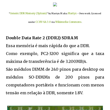
Generic DDR Memory (Xytram)
Martyx
"
" by Martyn M aka
- Own work. Licensed
CC BY-SA 3.0
Wikimedia Commons
under
via
.
Double Data Rate 2 (DDR2) SDRAM
Essa memória é mais rápida do que a DDR.
Como exemplo, PC2-3200 significa que a taxa
máxima de transferência é de 3.200MB/s.
São módulos DIMM de 240 pinos para desktop ou
módulos SO-DIMMs de 200 pinos para
computadores portáteis e funcionam com menos
tensão em relação à DDR, somente 1.8V.