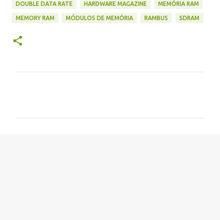
DOUBLE DATA RATE
HARDWARE MAGAZINE
MEMÓRIA RAM
MEMORY RAM
MÓDULOS DE MEMÓRIA
RAMBUS
SDRAM
C
o
m
e
n
t
á
r
i
o