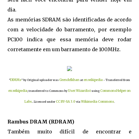
dia.
As memórias SDRAM são identificadas de acordo
com a velocidade do barramento, por exemplo
PC100 indica que essa memória deve rodar
corretamente em um barramento de 100MHz.
DIMMs
Grendelkhan
en.wikipedia
"
" by Original uploader was
at
- Transferred from
en.wikipedia
User:Wizardist
CommonsHelper on
; transferred to Commons by
using
Labs
CC BY-SA 3.0
Wikimedia Commons
.. Licensed under
via
.
Rambus DRAM (RDRAM)
Também muito difícil de encontrar e