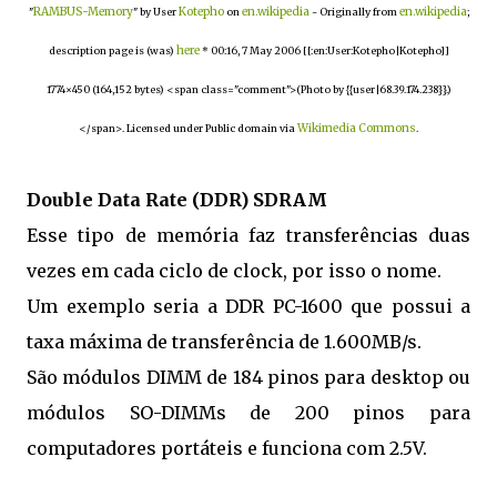
RAMBUS-Memory
Kotepho
en.wikipedia
en.wikipedia
"
" by User
on
- Originally from
;
here
description page is (was)
* 00:16, 7 May 2006 [[:en:User:Kotepho|Kotepho]]
1774×450 (164,152 bytes) <span class="comment">(Photo by {{user|68.39.174.238}}.)
Wikimedia Commons
</span>. Licensed under Public domain via
.
Double Data Rate (DDR) SDRAM
Esse tipo de memória faz transferências duas
vezes em cada ciclo de clock, por isso o nome.
Um exemplo seria a DDR PC-1600 que possui a
taxa máxima de transferência de 1.600MB/s.
São módulos DIMM de 184 pinos para desktop ou
módulos SO-DIMMs de 200 pinos para
computadores portáteis e funciona com 2.5V.