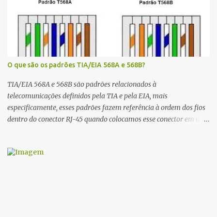
O que são os padrões TIA/EIA 568A e 568B?
TIA/EIA 568A e 568B são padrões relacionados à
telecomunicações definidos pela TIA e pela EIA, mais
especificamente, esses padrões fazem referência à ordem dos fios
dentro do conector RJ-45 quando colocamos esse conector em um
cabo par trançado que será usado em uma redes de computadores.
A diferença entre os padrões T568A e T568B é que os pares 2 e 3
(laranja e verde) estão trocados. Importante notar que em uma
mesma rede, todos os dispositivos conectados devem seguir o
mesmo padrão, portanto, em caso de expansão ou manutenção, o
padrão original deve ser seguido. Nas figuras abaixo é possível ver
qual a ordem das cores em cada padrão: Padrão T568A:
Verde/Branco, Verde, Laranja/Branco, Azul, Azul/Branco, Laranja,