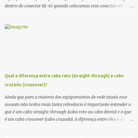
dentro do conector RJ-45 quando colocamos esse conector em um
cabo par trançado que será usado em uma redes de computadores.
A diferença entre os padrões T568A e T568B é que os pares 2 e 3
(laranja e verde) estão trocados. Importante notar que em uma
mesma rede, todos os dispositivos conectados devem seguir o
mesmo padrão, portanto, em caso de expansão ou manutenção, o
padrão original deve ser seguido. Nas figuras abaixo é possível ver
qual a ordem das cores em cada padrão: Padrão T568A:
Verde/Branco, Verde, Laranja/Branco, Azul, Azul/Branco, Laranja,
Marrom/Branco, Marrom. Padrão T568B: Laranja/Branco,
Qual a diferença entre cabo reto (straight-through) e cabo
Laranja, Verde/Branco, Azul, Azul/Branco, Verde, Marrom/Branco,
cruzado (crossover)?
Marrom. Conclusão Um profissional de redes, principalmente que
atue com cabeamento precisa ficar atento aos padrões de
Ainda que para a maioria dos equipamentos de rede atuais esse
pinagem. Na dúvida ande com...
assunto não tenha mais tanta relevância é importante entender o
que é um cabo straight-through (cabo reto ou cabo direto) e o que
é um cabo crossover (cabo cruzado). A diferença entre eles é que no
caso do cabo straight-through a ordem dos fios é igual nas duas
pontas, mas no caso do crossover , dois dos fios são cruzados. Em