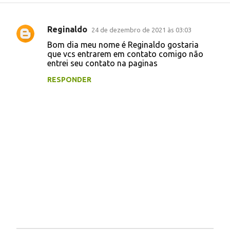
Reginaldo
24 de dezembro de 2021 às 03:03
C
Bom dia meu nome é Reginaldo gostaria
o
que vcs entrarem em contato comigo não
entrei seu contato na paginas
m
e
RESPONDER
n
t
á
r
i
o
s